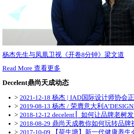
杨杰先生与凤凰卫视《开卷8分钟》梁文道
Read More 查看更多
Decelent
鼎尚天成动态
>
2021-12-18 杨杰 | IAD国际设计师协会正
>
2019-08-13 杨杰 / 荣膺意大利A’DESIGN 
>
2018-12-12 decelent ▏如何让品牌老树发
>
2018-08-29 鼎尚天成教你如何玩转品
>
2017-10-09 【荷生塘】新一代健康养生会