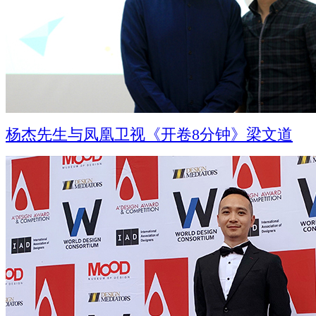
杨杰先生与凤凰卫视《开卷8分钟》梁文道