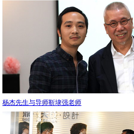
杨杰先生与导师靳埭强老师